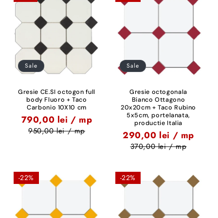
Sale
Sale
Gresie CE.SI octogon full
Gresie octogonala
body Fluoro + Taco
Bianco Ottagono
Carbonio 10X10 cm
20x20cm + Taco Rubino
5x5cm, portelanata,
790,00 lei / mp
productie Italia
950,00 lei / mp
290,00 lei / mp
370,00 lei / mp
-22%
-22%