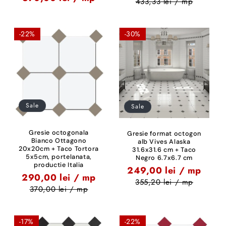
433,33 lei / mp
-22%
-30%
Sale
Sale
Gresie octogonala
Gresie format octogon
Bianco Ottagono
alb Vives Alaska
20x20cm + Taco Tortora
31.6x31.6 cm + Taco
5x5cm, portelanata,
Negro 6.7x6.7 cm
productie Italia
249,00 lei / mp
290,00 lei / mp
355,20 lei / mp
370,00 lei / mp
-17%
-22%