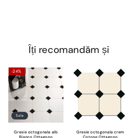
Îți recomandăm și
-24%
Sale
Gresie octogonala alb
Gresie octogonala crem
Bianco Ottagono
Cotone Ottagono