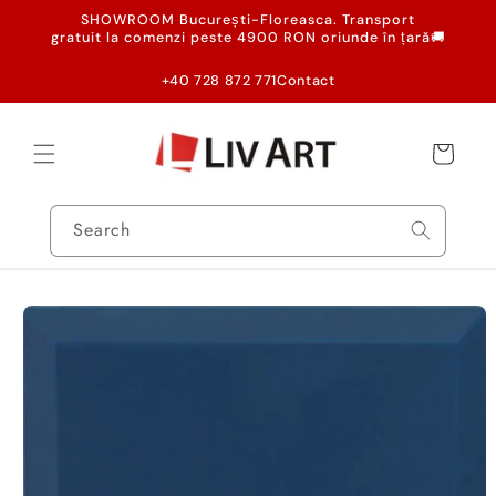
Skip to
SHOWROOM București-Floreasca. Transport
content
gratuit la comenzi peste 4900 RON oriunde în țară🚚
+40 728 872 771
Contact
Cart
Search
Skip to
product
information