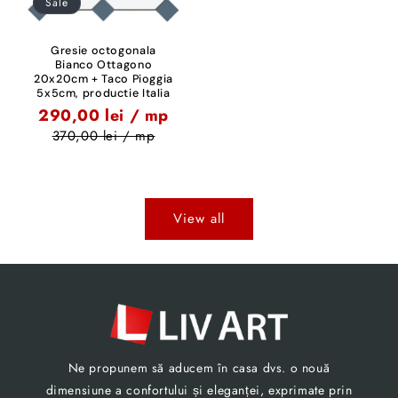
Sale
Gresie octogonala
Bianco Ottagono
20x20cm + Taco Pioggia
5x5cm, productie Italia
290,00 lei / mp
370,00 lei / mp
View all
Ne propunem să aducem în casa dvs. o nouă
dimensiune a confortului și eleganței, exprimate prin