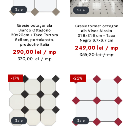
Sale
Sale
Gresie octogonala
Gresie format octogon
Bianco Ottagono
alb Vives Alaska
20x20cm + Taco Tortora
31.6x31.6 cm + Taco
5x5cm, portelanata,
Negro 6.7x6.7 cm
productie Italia
249,00 lei / mp
290,00 lei / mp
355,20 lei / mp
370,00 lei / mp
-17%
-22%
Sale
Sale