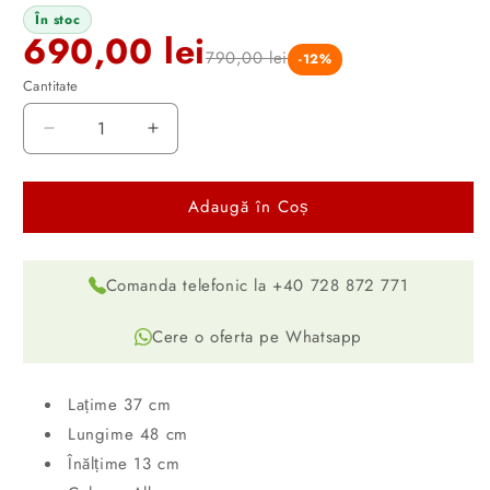
În stoc
690,00 lei
790,00 lei
-12%
Cantitate
Decrease
Increase
quantity
quantity
for
for
Adaugă în Coș
Lavoar
Lavoar
ceramic
ceramic
Alb
Alb
Lucios
Lucios
Comanda telefonic la +40 728 872 771
37x48
37x48
cm
cm
Cere o oferta pe Whatsapp
Lațime 37 cm
Lungime 48 cm
Înălțime 13 cm