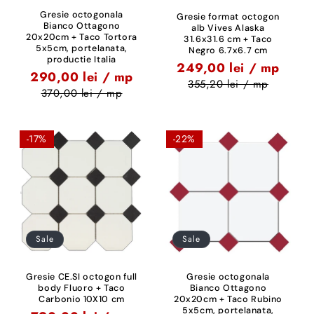
Gresie octogonala
Gresie format octogon
Bianco Ottagono
alb Vives Alaska
20x20cm + Taco Tortora
31.6x31.6 cm + Taco
5x5cm, portelanata,
Negro 6.7x6.7 cm
productie Italia
249,00 lei / mp
290,00 lei / mp
355,20 lei / mp
370,00 lei / mp
-17%
-22%
Sale
Sale
Gresie CE.SI octogon full
Gresie octogonala
body Fluoro + Taco
Bianco Ottagono
Carbonio 10X10 cm
20x20cm + Taco Rubino
5x5cm, portelanata,