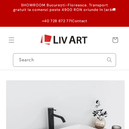
Skip to
SHOWROOM București-Floreasca. Transport
content
gratuit la comenzi peste 4900 RON oriunde în țară🚚
+40 728 872 771
Contact
Cart
Search
Skip to
product
information