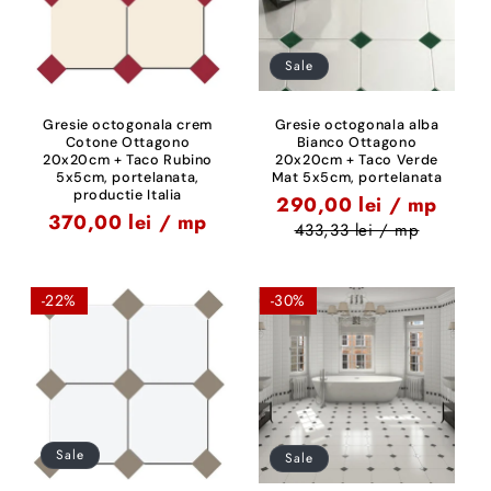
Sale
Gresie octogonala crem
Gresie octogonala alba
Cotone Ottagono
Bianco Ottagono
20x20cm + Taco Rubino
20x20cm + Taco Verde
5x5cm, portelanata,
Mat 5x5cm, portelanata
productie Italia
290,00 lei / mp
370,00 lei / mp
433,33 lei / mp
-22%
-30%
Sale
Sale